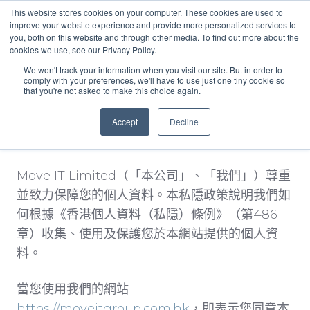
This website stores cookies on your computer. These cookies are used to
improve your website experience and provide more personalized services to
you, both on this website and through other media. To find out more about the
中文 - 香港
cookies we use, see our Privacy Policy.
We won't track your information when you visit our site. But in order to
comply with your preferences, we'll have to use just one tiny cookie so
that you're not asked to make this choice again.
Accept
Decline
私隱政策
Move IT Limited（「本公司」、「我們」）尊重
並致力保障您的個人資料。本私隱政策說明我們如
何根據《香港個人資料（私隱）條例》（第486
章）收集、使用及保護您於本網站提供的個人資
料。
當您使用我們的網站
https://moveitgroup.com.hk
，即表示您同意本