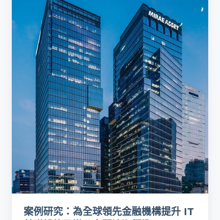
可
研
持
究：
續
為
清
全
潔
球
轉
領
型
先
方
金
案
融
機
構
提
升
IT
基
案例研究：為全球領先金融機構提升 IT
礎