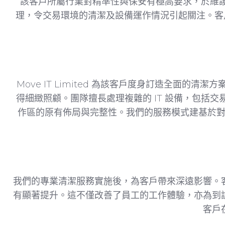
該客戶所屬行業對精準性與保安有極高要求，於維護
理，令交易環境的清潔及設備運作情況引起關注。客戶
Move IT Limited 為該客戶度身訂造全
得細緻照顧。團隊擅長處理複雜的 IT 設備，包括交易員通
作區的原有佈局與完整性。我們的服務模式建基於
我們的專業清潔服務實施後，為客戶帶來深遠影響。
有顯著提升。這不僅改善了員工的工作體驗，亦為到
客戶