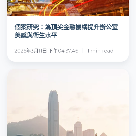
公
室
美
個案研究：為頂尖金融機構提升辦公室
感
美感與衛生水平
與
衛
2026年3月11日 下午04:37:46
1 min read
生
水
平
個
案
研
究：
提
升
辦
公