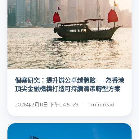
卓
越
體
驗
—
為
香
港
頂
個案研究：提升辦公卓越體驗 — 為香港
尖
頂尖金融機構打造可持續清潔轉型方案
金
融
2026年3月11日 下午04:51:29
1 min read
機
構
打
案
造
例