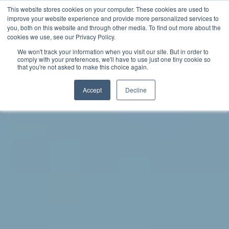
This website stores cookies on your computer. These cookies are used to
improve your website experience and provide more personalized services to
you, both on this website and through other media. To find out more about the
中文 - 香港
cookies we use, see our Privacy Policy.
We won't track your information when you visit our site. But in order to
comply with your preferences, we'll have to use just one tiny cookie so
that you're not asked to make this choice again.
Accept
Decline