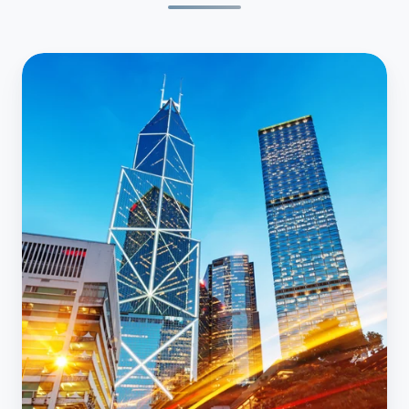
個
案
研
究：
為
頂
尖
金
融
機
構
提
升
辦