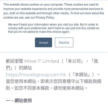
This website stores cookies on your computer. These cookies are used to
improve your website experience and provide more personalized services to
you, both on this website and through other media. To find out more about the
中文 - 香港
cookies we use, see our Privacy Policy.
We won't track your information when you visit our site. But in order to
comply with your preferences, we'll have to use just one tiny cookie so
that you're not asked to make this choice again.
Accept
Decline
使用條款與細則
歡迎瀏覽
Move IT Limited（「本公司」、「我
們」）的網站
https://moveitgroup.com.hk
（「本網站」）。
當您使用本網站，即表示您同意遵守以下條款與細
則。如您不同意本條款，請勿使用本網站。
一、網站使用