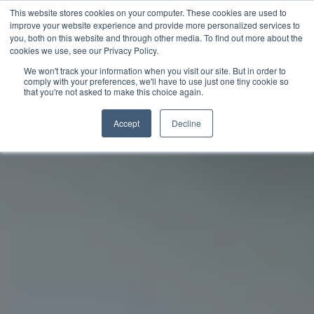
This website stores cookies on your computer. These cookies are used to
improve your website experience and provide more personalized services to
you, both on this website and through other media. To find out more about the
中文 - 香港
cookies we use, see our Privacy Policy.
We won't track your information when you visit our site. But in order to
comply with your preferences, we'll have to use just one tiny cookie so
that you're not asked to make this choice again.
Accept
Decline