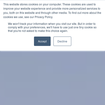
This website stores cookies on your computer. These cookies are used to
improve your website experience and provide more personalized services to
you, both on this website and through other media. To find out more about the
中文 - 香港
cookies we use, see our Privacy Policy.
We won't track your information when you visit our site. But in order to
comply with your preferences, we'll have to use just one tiny cookie so
that you're not asked to make this choice again.
Accept
Decline