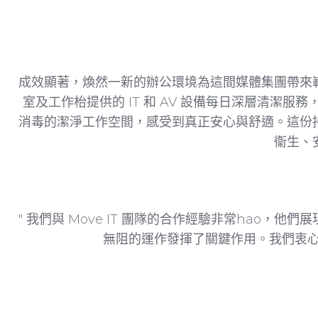
成效顯著，煥然一新的辦公環境為這間媒體集團帶來
室及工作枱提供的 IT 和 AV 設備每日深層清
消毒的潔淨工作空間，感受到真正安心與舒適。這份
衞生、
" 我們與 Move IT 團隊的合作經驗非常hao
無阻的運作發揮了關鍵作用。我們衷心推