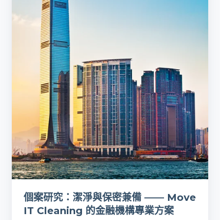
究：
潔
淨
與
保
密
兼
備
——
Move
IT
Cleaning
的
金
個案研究：潔淨與保密兼備 —— Move
融
IT Cleaning 的金融機構專業方案
機