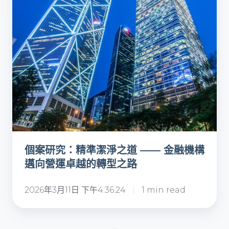
轉
淨
型
之
方
道
案
——
金
融
機
構
邁
向
個案研究：精準潔淨之道 —— 金融機構
營
邁向營運卓越的轉型之路
運
卓
2026年3月11日 下午4:36:24
1 min read
越
的
轉