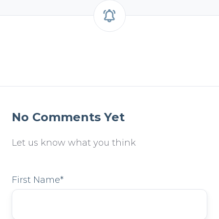
型
之
路
No Comments Yet
Let us know what you think
First Name
*