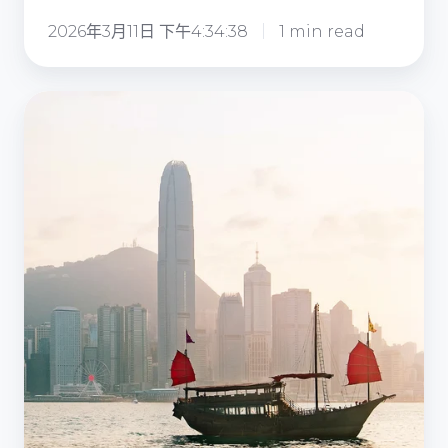
構
2026年3月11日 下午4:34:38
1 min read
專
業
方
個
案
案
研
究：
提
升
辦
公
卓
越
體
驗
—